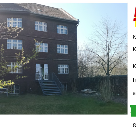
g
K
K
I
a
8