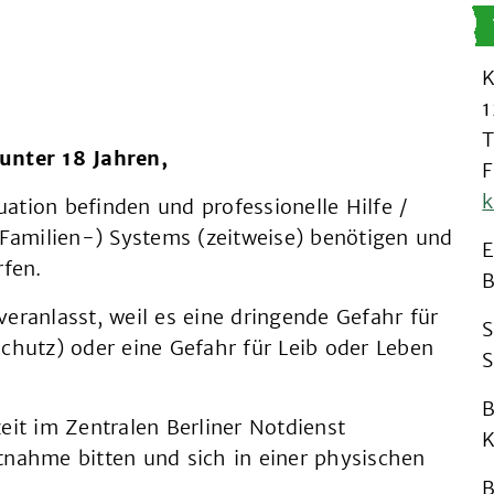
K
1
T
unter 18 Jahren,
F
k
uation befinden und professionelle Hilfe /
(Familien-) Systems (zeitweise) benötigen und
E
rfen.
B
ranlasst, weil es eine dringende Gefahr für
S
chutz) oder eine Gefahr für Leib oder Leben
S
B
it im Zentralen Berliner Notdienst
K
nahme bitten und sich in einer physischen
B