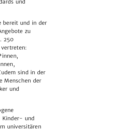
dards und
 bereit und in der
 Angebote zu
a. 250
vertreten:
*innen,
innen,
udem sind in der
ge Menschen der
rker und
rogene
 Kinder- und
m universitären