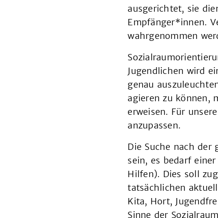
ausgerichtet, sie di
Empfänger*innen. Ve
wahrgenommen werde
Sozialraumorientier
Jugendlichen wird e
genau auszuleuchten
agieren zu können, m
erweisen. Für unser
anzupassen.
Die Suche nach der 
sein, es bedarf ein
Hilfen). Dies soll z
tatsächlichen aktuel
Kita, Hort, Jugendfr
Sinne der Sozialraum