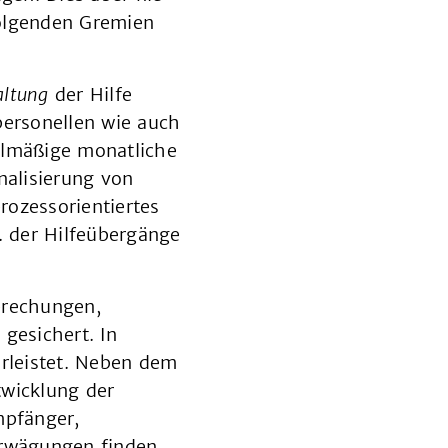
folgenden Gremien
altung
der Hilfe
personellen wie auch
gelmäßige monatliche
nalisierung von
rozessorientiertes
 der Hilfeübergänge
prechungen,
gesichert. In
hrleistet. Neben dem
twicklung der
mpfänger,
 Erwägungen finden