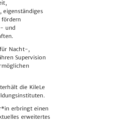
it,
n, eigenständiges
 fördern
s- und
ften.
für Nacht-,
ähren Supervision
ermöglichen
rhält die KileLe
dungsinstituten.
r*in erbringt einen
tuelles erweitertes