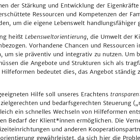
enen der Stärkung und Entwicklung der Eigenkräfte
rschüttete Ressourcen und Kompetenzen der Fami
n, um die eigene Lebenswelt handlungsfähiger g
ung heißt
Lebensweltorientierung
, die Umwelt der K
inbezogen. Vorhandene Chancen und Ressourcen i
, um sie präventiv und integrativ zu nutzen. Um 
üssen die Angebote und Strukturen sich als tragfä
e Hilfeformen bedeutet dies, das Angebot ständig 
geeigneten Hilfe soll unseres Erachtens
transparen
er zielgerechten und bedarfsgerechten Steuerung 
ugleich ein schnelles Wechseln von Hilfeformen e
len Bedarf der Klient*innen ermöglichen. Die Vern
eizeiteinrichtungen und anderen Kooperationspartn
orientierung gewährleistet, da sich hier die Prob