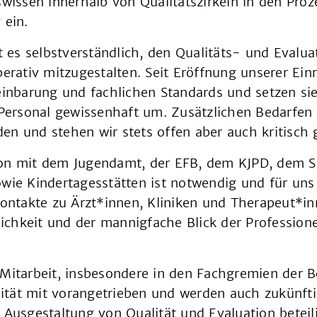
swissen innerhalb von Qualitätszirkeln in den Proz
 ein.
st es selbstverständlich, den Qualitäts- und Evalu
perativ mitzugestalten. Seit Eröffnung unserer Ei
einbarung und fachlichen Standards und setzen si
d Personal gewissenhaft um. Zusätzlichen Bedarfe
en und stehen wir stets offen aber auch kritisch
on mit dem Jugendamt, der EFB, dem KJPD, dem 
wie Kindertagesstätten ist notwendig und für uns 
Kontakte zu Ärzt*innen, Kliniken und Therapeut*i
hlichkeit und der mannigfache Blick der Professio
Mitarbeit, insbesondere in den Fachgremien der B
tät mit vorangetrieben und werden auch zukünfti
 Ausgestaltung von Qualität und Evaluation beteili