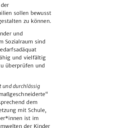
 der
lien sollen bewusst
estalten zu können.
inder und
m Sozialraum sind
bedarfsadäquat
hig und vielfältig
zu überprüfen und
t und durchlässig
(„maßgeschneiderte“
ntsprechend dem
etzung mit Schule,
er*innen ist im
lemwelten der Kinder