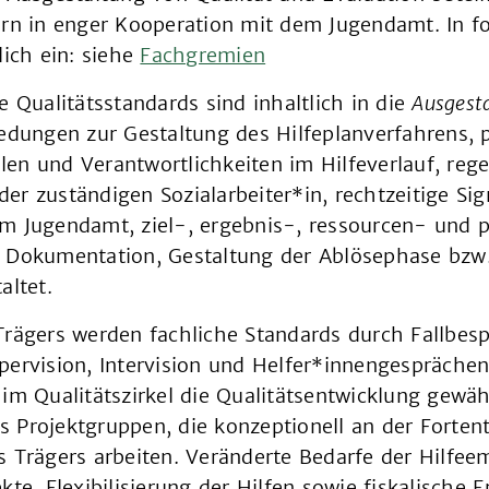
ern in enger Kooperation mit dem Jugendamt. In 
lich ein: siehe
Fachgremien
e Qualitätsstandards sind inhaltlich in die
Ausgest
edungen zur Gestaltung des Hilfeplanverfahrens, 
ellen und Verantwortlichkeiten im Hilfeverlauf, re
r zuständigen Sozialarbeiter*in, rechtzeitige Sig
m Jugendamt, ziel-, ergebnis-, ressourcen- und p
 Dokumentation, Gestaltung der Ablösephase bzw.
altet.
Trägers werden fachliche Standards durch Fallbes
ervision, Intervision und Helfer*innengesprächen 
im Qualitätszirkel die Qualitätsentwicklung gewä
 es Projektgruppen, die konzeptionell an der Forten
 Trägers arbeiten. Veränderte Bedarfe der Hilfee
kte, Flexibilisierung der Hilfen sowie fiskalische