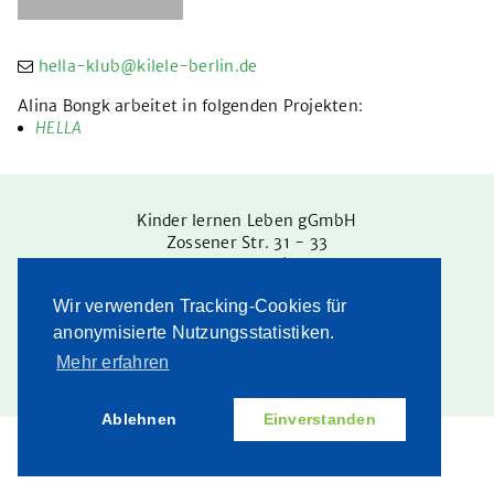
in Treptow-Köpenick
in Pankow
hella-klub@kilele-berlin.de
im LK Barnim
Alina Bongk arbeitet in folgenden Projekten:
HELLA
Kinderschutzbeauftragte
Intranet
Kinder lernen Leben gGmbH
MD Jugendhilfe
Zossener Str. 31 - 33
12629
Berlin
Karriere
Tel.: 030/99 27 45 0
Wir verwenden Tracking-Cookies für
Fax: 030/99 27 45 19
Betriebsrat
geschaeftsstelle@kilele-berlin.de
anonymisierte Nutzungsstatistiken.
Mehr erfahren
Impressum
|
Datenschutz
Partizipation
Spenden
Ablehnen
Einverstanden
Intern