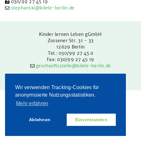
in Treptow-Köpenick
030/99 27 45 19
stephanski@kilele-berlin.de
in Pankow
im LK Barnim
Kinder lernen Leben gGmbH
Kinderschutzbeauftragte
Zossener Str. 31 - 33
12629
Berlin
Intranet
Tel.: 030/99 27 45 0
Fax: 030/99 27 45 19
geschaeftsstelle@kilele-berlin.de
MD Jugendhilfe
Impressum
|
Datenschutz
Karriere
Wir verwenden Tracking-Cookies für
Betriebsrat
anonymisierte Nutzungsstatistiken.
Mehr erfahren
Partizipation
Spenden
Ablehnen
Einverstanden
Intern