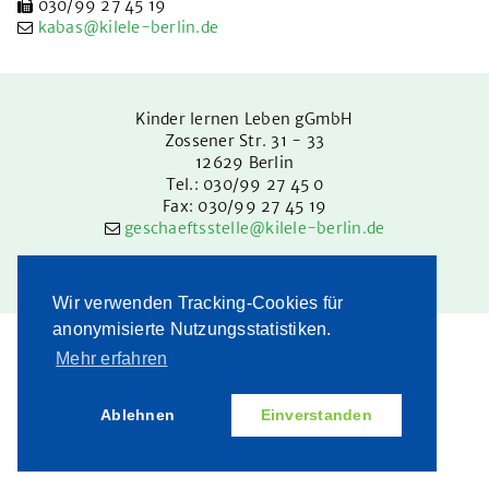
in Treptow-Köpenick
030/99 27 45 19
kabas@kilele-berlin.de
in Pankow
im LK Barnim
Kinder lernen Leben gGmbH
Kinderschutzbeauftragte
Zossener Str. 31 - 33
12629
Berlin
Intranet
Tel.: 030/99 27 45 0
Fax: 030/99 27 45 19
geschaeftsstelle@kilele-berlin.de
MD Jugendhilfe
Impressum
|
Datenschutz
Karriere
Wir verwenden Tracking-Cookies für
Betriebsrat
anonymisierte Nutzungsstatistiken.
Mehr erfahren
Partizipation
Spenden
Ablehnen
Einverstanden
Intern